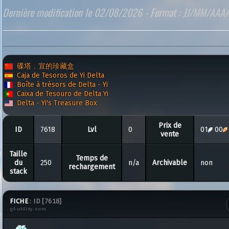
Dernière modification le 02/08/2026 - Format : JJ/MM/AAA
碟塔．宜的珍藏盒
Caja de Tesoros de Yi Delta
Boîte à trésors de Delta - Yi
Caixa de Tesouro de Delta Yi
Delta - Yi's Treasure Box
Prix de
ID
7618
Lvl
0
01
00
vente
Taille
Temps de
du
250
n/a
Archivable
non
rechargement
stack
FICHE
:
ID
[7618]
gf-utility.com