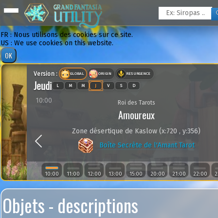
FR : Nous utilisons des cookies sur ce site.
US : We use cookies on this website.
Version :
GLOBAL
ORIGIN
RESURGENCE
Jeudi
L
M
M
J
V
S
D
10:00
Roi des Tarots
Amoureux
Zone désertique de Kaslow (x:720 , y:356)
Previous
Boîte Secrète de l'Amant Tarot
10:00
11:00
12:00
13:00
15:00
20:00
21:00
22:00
2
Objets - descriptions