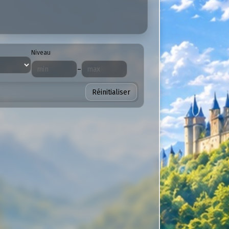
Niveau
–
Réinitialiser