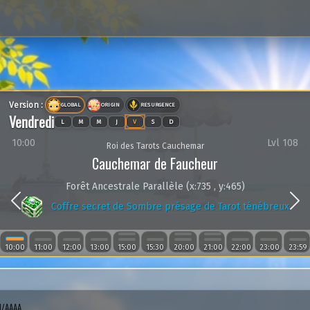
Version :
GLOBAL
ORIGIN
RESURGENCE
Vendredi
L
M
M
J
V
S
D
10:00
Lvl 108
Roi des Tarots Cauchemar
Cauchemar de Faucheur
Forêt Ancestrale Parallèle (x:735 , y:465)
Previous
Coffre secret de Sombre présage de Tarot ténébreux
10:00
11:00
12:00
13:00
15:00
15:30
20:00
21:00
22:00
23:00
23:59
M/AAAA