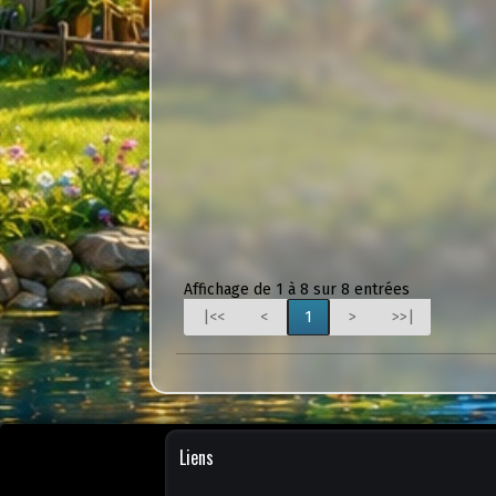
Affichage de 1 à 8 sur 8 entrées
|<<
<
1
>
>>|
Liens