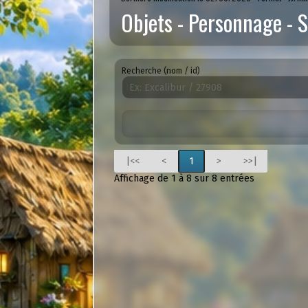
Objets - Personnage - S
Recherche (nom / id)
|<<
<
1
>
>>|
Affichage de 1 à 8 sur 8 entrées