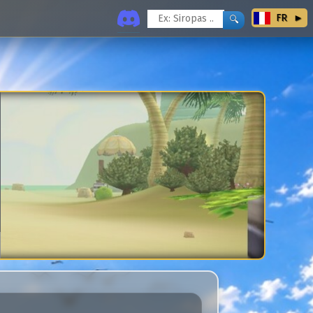
FR
Next